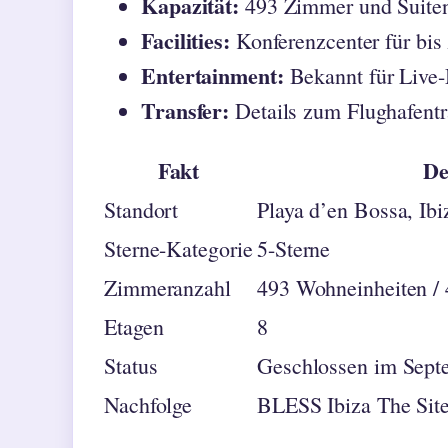
Kapazität:
493 Zimmer und Suiten
Facilities:
Konferenzcenter für bis
Entertainment:
Bekannt für Live-
Transfer:
Details zum Flughafentr
Fakt
De
Standort
Playa d’en Bossa, Ibi
Sterne-Kategorie
5-Sterne
Zimmeranzahl
493 Wohneinheiten /
Etagen
8
Status
Geschlossen im Sept
Nachfolge
BLESS Ibiza The Sit