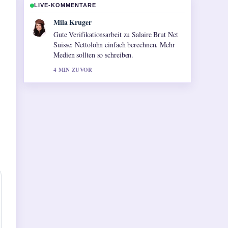
LIVE-KOMMENTARE
Jonas Wagner
Starke Einordnung zu Die fabelhafte Welt der
Amélie: Handlung, Kritiken,.... Das ist die
klarste Zusammenfassung, die ich heute
gesehen habe.
6 MIN ZUVOR