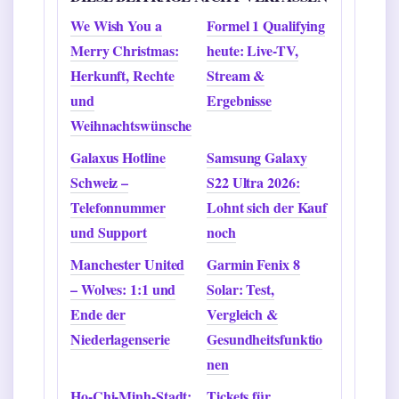
We Wish You a
Formel 1 Qualifying
Merry Christmas:
heute: Live-TV,
Herkunft, Rechte
Stream &
und
Ergebnisse
Weihnachtswünsche
Galaxus Hotline
Samsung Galaxy
Schweiz –
S22 Ultra 2026:
Telefonnummer
Lohnt sich der Kauf
und Support
noch
Manchester United
Garmin Fenix 8
– Wolves: 1:1 und
Solar: Test,
Ende der
Vergleich &
Niederlagenserie
Gesundheitsfunktio
nen
Ho-Chi-Minh-Stadt:
Tickets für