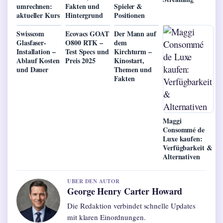
umrechnen:
Fakten und
Spieler &
aktueller Kurs
Hintergrund
Positionen
Swisscom
Ecovacs GOAT
Der Mann auf
Glasfaser-
O800 RTK –
dem
Installation –
Test Specs und
Kirchturm –
Ablauf Kosten
Preis 2025
Kinostart,
und Dauer
Themen und
Fakten
Maggi
Consommé de
Luxe kaufen:
Verfügbarkeit &
Alternativen
UBER DEN AUTOR
George Henry Carter Howard
Die Redaktion verbindet schnelle Updates
mit klaren Einordnungen.