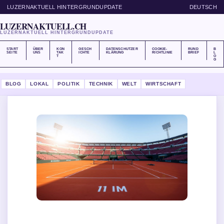
LUZERNAKTUELL HINTERGRUNDUPDATE
DEUTSCH
LUZERNAKTUELL.CH
LUZERNAKTUELL HINTERGRUNDUPDATE
START
ÜBER
KON
GESCH
DATENSCHUTZER
COOKIE-
RUND
B
SEITE
UNS
TAK
ICHTE
KLÄRUNG
RICHTLINIE
BRIEF
L
T
O
G
BLOG
LOKAL
POLITIK
TECHNIK
WELT
WIRTSCHAFT