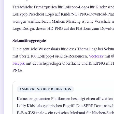
Tatsächliche Primärquellen für Lollipop-Logos für Kinder sin
Lollypop Preschool Logo auf KindPNG (PNG-Download-Plattfo
wenigen verifizierbaren Marken. Menteng ist eine Vorschule 
Logo-Design, dessen HD-PNG auf der Plattform zum Download
Sekundäraggregate
Die eigentliche Wissensbasis für dieses Thema liegt bei Sek
mit über 2.100 Lollipop-For-Kids-Ressourcen,
Vecteezy
mit ü
Freepik
mit deutschsprachiger Oberfläche und KindPNG mit R
PNGs.
ANMERKUNG DER REDAKTION
Keine der genannten Plattformen bestätigt einen offizielle
Lolly Kids” als generischen Begriff. Die SERP-Dominanz l
E-E-A-T-Signale – ein typisches Merkmal für Nischen-Suchb