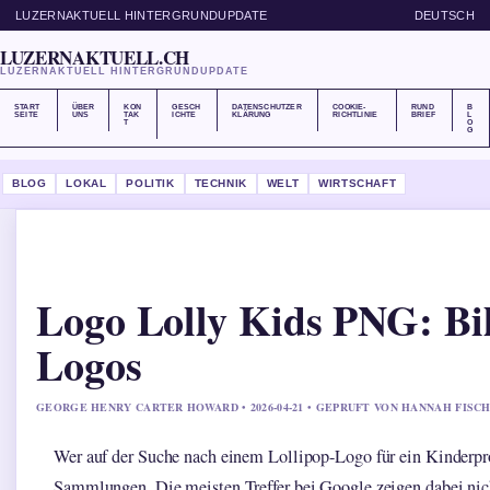
LUZERNAKTUELL HINTERGRUNDUPDATE
DEUTSCH
LUZERNAKTUELL.CH
LUZERNAKTUELL HINTERGRUNDUPDATE
START
ÜBER
KON
GESCH
DATENSCHUTZER
COOKIE-
RUND
B
SEITE
UNS
TAK
ICHTE
KLÄRUNG
RICHTLINIE
BRIEF
L
T
O
G
BLOG
LOKAL
POLITIK
TECHNIK
WELT
WIRTSCHAFT
Logo Lolly Kids PNG: Bi
Logos
GEORGE HENRY CARTER HOWARD • 2026-04-21 • GEPRUFT VON HANNAH FISC
Wer auf der Suche nach einem Lollipop-Logo für ein Kinderproj
Sammlungen. Die meisten Treffer bei Google zeigen dabei nic