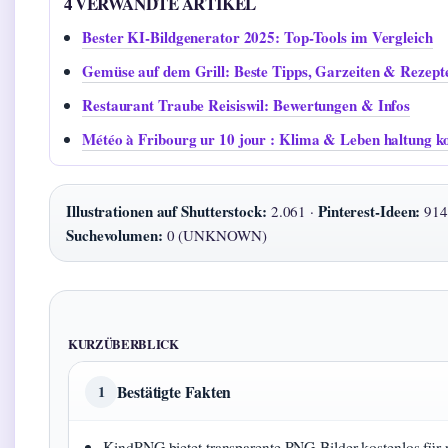
4 VERWANDTE ARTIKEL
Bester KI-Bildgenerator 2025: Top-Tools im Vergleich
Gemüse auf dem Grill: Beste Tipps, Garzeiten & Rezept
Restaurant Traube Reisiswil: Bewertungen & Infos
Météo à Fribourg ur 10 jour : Klima & Leben haltung ko
Illustrationen auf Shutterstock:
Pinterest-Ideen:
2.061 ·
914
Suchevolumen:
0 (UNKNOWN)
KURZÜBERBLICK
Bestätigte Fakten
1
KindPNG bietet transparente PNG-Bilder kostenlos für 