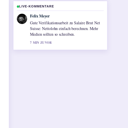
LIVE-KOMMENTARE
Laura Becker
Starke Einordnung zu Die fabelhafte Welt der
Amélie: Handlung, Kritiken,.... Das ist die
klarste Zusammenfassung, die ich heute
gesehen habe.
9 MIN ZUVOR