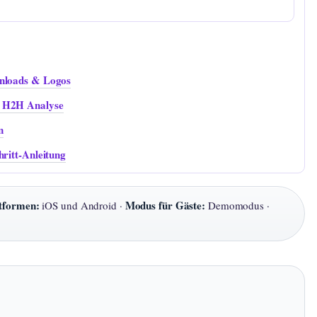
wnloads & Logos
& H2H Analyse
n
hritt-Anleitung
tformen:
Modus für Gäste:
iOS und Android ·
Demomodus ·