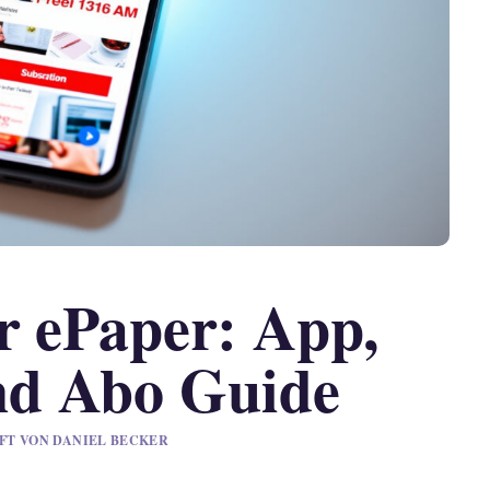
r ePaper: App,
d Abo Guide
UFT VON DANIEL BECKER