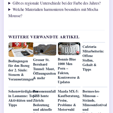
Gibt es regionale Unterschiede bei der Farbe des Jahres?
Welche Materialien harmonieren besonders mit Mocha
Mousse?
WEITERE VERWANDTE ARTIKEL
Cafeteria
Mitarbeiterin:
Offene
Bonnie Blue
Grosser St.
Stellen,
Bedingungen
1000 Men
Bernhard
Gehalt &
für den Bezug
Porn –
Tunnel: Maut,
Tipps
der 2. Säule:
Fakten,
Öffnungszeiten
Steuern &
Kontroverse &
& mehr
Voraussetzungen
Updates
Sehenswürdigkeiten
Personenunfall
Mazda MX-5:
Bormes-les-
in Lausanne: Top-
SBB heute
Kaufberatung,
Mimosas –
Aktivitäten und
Zürich:
Preise,
Strände,
Tipps
Bedeutung
Probleme &
Mimosenfestival
und aktuelle
Motorwahl
und