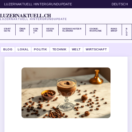
LUZERNAKTUELL HINTERGRUNDUPDATE
DEUTSCH
LUZERNAKTUELL.CH
LUZERNAKTUELL HINTERGRUNDUPDATE
START
ÜBER
KON
GESCH
DATENSCHUTZER
COOKIE-
RUND
B
SEITE
UNS
TAK
ICHTE
KLÄRUNG
RICHTLINIE
BRIEF
L
T
O
G
BLOG
LOKAL
POLITIK
TECHNIK
WELT
WIRTSCHAFT