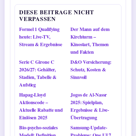
DIESE BEITRAGE NICHT
VERPASSEN
Formel 1 Qualifying
Der Mann auf dem
heute: Live-TV,
Kirchturm –
Stream & Ergebnisse
Kinostart, Themen
und Fakten
Serie C Girone C
D&O Versicherung:
2026/27: Gehälter,
Schutz, Kosten &
Stadien, Tabelle &
Sinnvoll
Aufstieg
Hapag-Lloyd
Jogos de Al-Nassr
Aktionscode –
2025: Spielplan,
Aktuelle Rabatte und
Ergebnisse & Live-
Einlösen 2025
Übertragung
Bio-psycho-soziales
Samsung-Update-
Modell: Definition,
Probleme: One UI 7