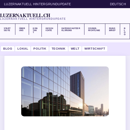
LUZERNAKTUELL HINTERGRUNDUPDATE
DEUTSCH
LUZERNAKTUELL.CH
LUZERNAKTUELL HINTERGRUNDUPDATE
START
ÜBER
KON
GESCH
DATENSCHUTZER
COOKIE-
RUND
B
SEITE
UNS
TAK
ICHTE
KLÄRUNG
RICHTLINIE
BRIEF
L
T
O
G
BLOG
LOKAL
POLITIK
TECHNIK
WELT
WIRTSCHAFT