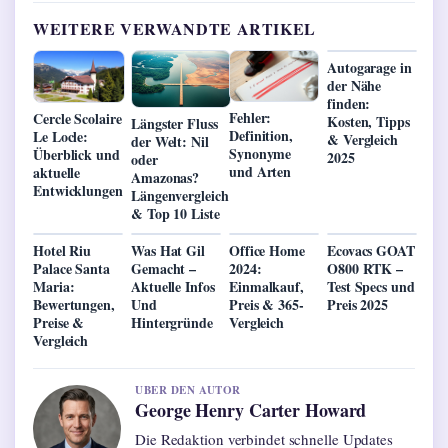
WEITERE VERWANDTE ARTIKEL
Autogarage in
der Nähe
finden:
Fehler:
Cercle Scolaire
Kosten, Tipps
Längster Fluss
Definition,
Le Locle:
& Vergleich
der Welt: Nil
Synonyme
Überblick und
2025
oder
und Arten
aktuelle
Amazonas?
Entwicklungen
Längenvergleich
& Top 10 Liste
Hotel Riu
Was Hat Gil
Office Home
Ecovacs GOAT
Palace Santa
Gemacht –
2024:
O800 RTK –
Maria:
Aktuelle Infos
Einmalkauf,
Test Specs und
Bewertungen,
Und
Preis & 365-
Preis 2025
Preise &
Hintergründe
Vergleich
Vergleich
UBER DEN AUTOR
George Henry Carter Howard
Die Redaktion verbindet schnelle Updates