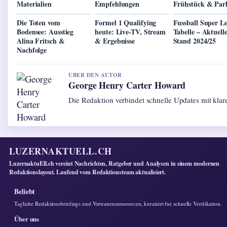
Materialien
Empfehlungen
Frühstück & Par
Die Toten vom
Formel 1 Qualifying
Fussball Super L
Bodensee: Ausstieg
heute: Live-TV, Stream
Tabelle – Aktuell
Alina Fritsch &
& Ergebnisse
Stand 2024/25
Nachfolge
UBER DEN AUTOR
George Henry Carter Howard
Die Redaktion verbindet schnelle Updates mit kla
LUZERNAKTUELL.CH
LuzernaktuEll.ch vereint Nachrichten, Ratgeber und Analysen in einem modernen
Redaktionslayout. Laufend vom Redaktionsteam aktualisiert.
Beliebt
Tagliche Redaktionsbriefings und Vertrauensressourcen, kuratiert fur schnelle Verifikation.
Über uns