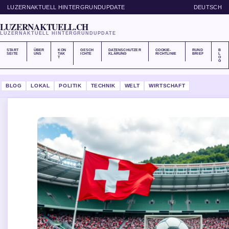
LUZERNAKTUELL HINTERGRUNDUPDATE
DEUTSCH
LUZERNAKTUELL.CH
LUZERNAKTUELL HINTERGRUNDUPDATE
START
ÜBER
KON
GESCH
DATENSCHUTZER
COOKIE-
RUND
B
SEITE
UNS
TAK
ICHTE
KLÄRUNG
RICHTLINIE
BRIEF
L
T
O
G
BLOG
LOKAL
POLITIK
TECHNIK
WELT
WIRTSCHAFT