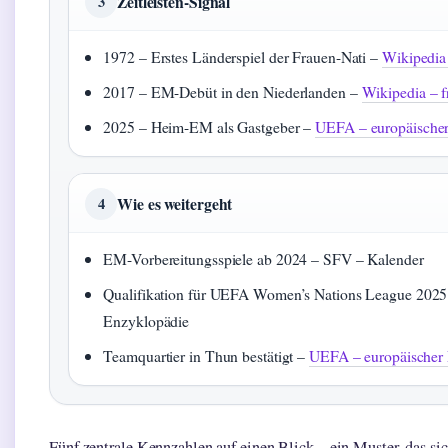
Zeitleisten-Signal
3
1972 – Erstes Länderspiel der Frauen-Nati –
Wikipedia 
2017 – EM-Debüt in den Niederlanden –
Wikipedia – f
2025 – Heim-EM als Gastgeber –
UEFA – europäischer
Wie es weitergeht
4
EM-Vorbereitungsspiele ab 2024 – SFV – Kalender
Qualifikation für UEFA Women’s Nations League 2025 
Enzyklopädie
Teamquartier in Thun bestätigt –
UEFA – europäischer 
Fünf zentrale Kennzahlen auf einen Blick – ein Muster, das si