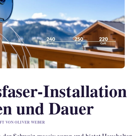
aser-Installation
en und Dauer
UFT VON OLIVER WEBER
 der Schweiz massiv voran und bietet Haushalten