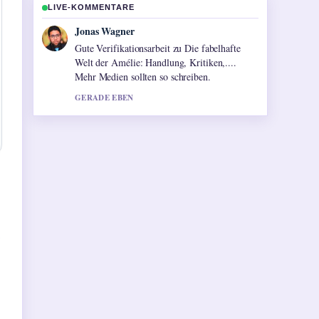
LIVE-KOMMENTARE
Lena Schmidt
Starke Einordnung zu D&#038;O
Versicherung: Schutz, Kosten &#038;
Sinnvoll. Das ist die klarste
Zusammenfassung, die ich heute gesehen
habe.
3 MIN ZUVOR
t