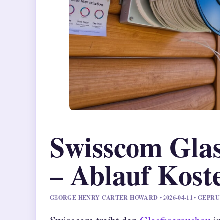
Swisscom Glasf
– Ablauf Kost
GEORGE HENRY CARTER HOWARD • 2026-04-11 • GEPR
Swisscom treibt den
Glasfaserausbau
in