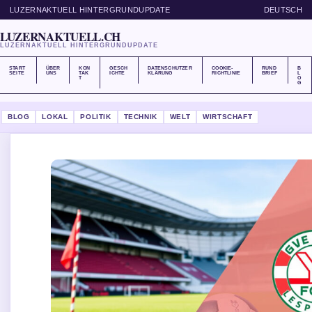
LUZERNAKTUELL HINTERGRUNDUPDATE
DEUTSCH
LUZERNAKTUELL.CH
LUZERNAKTUELL HINTERGRUNDUPDATE
START
ÜBER
KON
GESCH
DATENSCHUTZER
COOKIE-
RUND
B
SEITE
UNS
TAK
ICHTE
KLÄRUNG
RICHTLINIE
BRIEF
L
T
O
G
BLOG
LOKAL
POLITIK
TECHNIK
WELT
WIRTSCHAFT