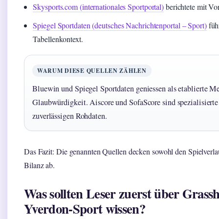
Skysports.com (internationales Sportportal)
berichtete mit Vor
Spiegel Sportdaten (deutsches Nachrichtenportal – Sport)
führ
Tabellenkontext.
WARUM DIESE QUELLEN ZÄHLEN
Bluewin und Spiegel Sportdaten geniessen als etablierte M
Glaubwürdigkeit. Aiscore und SofaScore sind spezialisiert
zuverlässigen Rohdaten.
Das Fazit: Die genannten Quellen decken sowohl den Spielverlauf
Bilanz ab.
Was sollten Leser zuerst über Grass
Yverdon-Sport wissen?