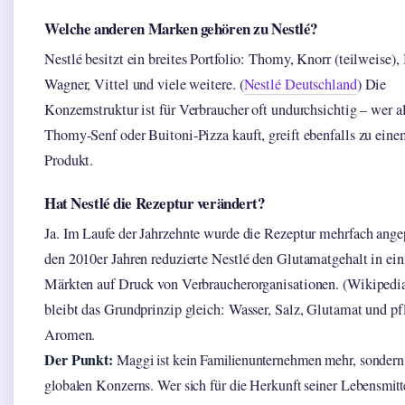
Welche anderen Marken gehören zu Nestlé?
Nestlé besitzt ein breites Portfolio: Thomy, Knorr (teilweise),
Wagner, Vittel und viele weitere. (
Nestlé Deutschland
) Die
Konzernstruktur ist für Verbraucher oft undurchsichtig – wer a
Thomy-Senf oder Buitoni-Pizza kauft, greift ebenfalls zu eine
Produkt.
Hat Nestlé die Rezeptur verändert?
Ja. Im Laufe der Jahrzehnte wurde die Rezeptur mehrfach angep
den 2010er Jahren reduzierte Nestlé den Glutamatgehalt in ei
Märkten auf Druck von Verbraucherorganisationen. (Wikiped
bleibt das Grundprinzip gleich: Wasser, Salz, Glutamat und pf
Aromen.
Der Punkt:
Maggi ist kein Familienunternehmen mehr, sondern 
globalen Konzerns. Wer sich für die Herkunft seiner Lebensmitt