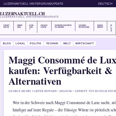
LUZERNAKTUELL HINTERGRUNDUPDATE
DEUTSCH
LUZERNAKTUELL.CH
LUZERNAKTUELL HINTERGRUNDUPDATE
START
ÜBER
KON
GESCH
DATENSCHUTZER
COOKIE-
RUND
B
SEITE
UNS
TAK
ICHTE
KLÄRUNG
RICHTLINIE
BRIEF
L
T
O
G
BLOG
LOKAL
POLITIK
TECHNIK
WELT
WIRTSCHAFT
Maggi Consommé de Lux
kaufen: Verfügbarkeit &
Alternativen
GEORGE HENRY CARTER HOWARD • 2026-05-06 • GEPRUFT VON HANNAH FISC
Wer in der Schweiz nach Maggi Consommé de Luxe sucht, st
häufiger auf leere Regale – die flüssige Würze ist plötzlich sc