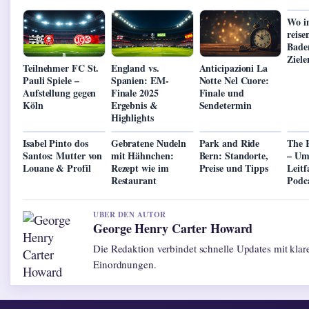
Wo i
reise
Bade
Ziele
Teilnehmer FC St.
England vs.
Anticipazioni La
Pauli Spiele –
Spanien: EM-
Notte Nel Cuore:
Aufstellung gegen
Finale 2025
Finale und
Köln
Ergebnis &
Sendetermin
Highlights
Isabel Pinto dos
Gebratene Nudeln
Park and Ride
The R
Santos: Mutter von
mit Hähnchen:
Bern: Standorte,
– Um
Louane & Profil
Rezept wie im
Preise und Tipps
Leit
Restaurant
Podc
UBER DEN AUTOR
George Henry Carter Howard
Die Redaktion verbindet schnelle Updates mit klar
Einordnungen.