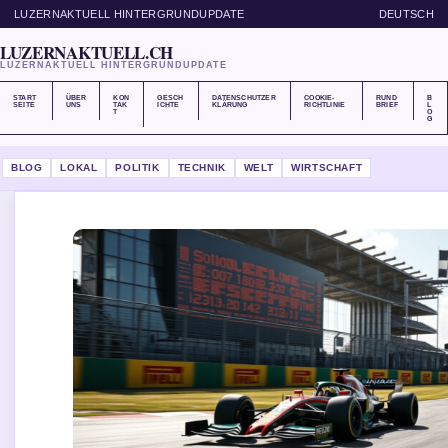
LUZERNAKTUELL HINTERGRUNDUPDATE
DEUTSCH
LUZERNAKTUELL.CH
LUZERNAKTUELL HINTERGRUNDUPDATE
START
ÜBER
KON
GESCH
DATENSCHUTZER
COOKIE-
RUND
B
SEITE
UNS
TAK
ICHTE
KLÄRUNG
RICHTLINIE
BRIEF
L
T
O
G
BLOG
LOKAL
POLITIK
TECHNIK
WELT
WIRTSCHAFT