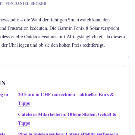
UFT VON DANIEL BECKER
nessstudio – die Wahl der richtigen Smartwatch kann den
nd Frustration bedeuten. Die Garmin Fenix 8 Solar verspricht,
ofessionelle Outdoor-Features mit Alltagstauglichkeit. In diesem
der Uhr liegen und ob sie den hohen Preis rechtfertigt.
EN
g in
20 Euro in CHF umrechnen – aktueller Kurs &
Tipps
Cafeteria Mitarbeiterin: Offene Stellen, Gehalt &
Tipps
ets
Ping in Spielen senken: Latenz effektiv verbessern