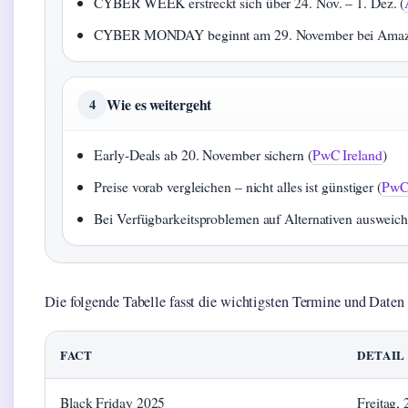
CYBER WEEK erstreckt sich über 24. Nov. – 1. Dez. (
CYBER MONDAY beginnt am 29. November bei Amaz
Wie es weitergeht
4
Early-Deals ab 20. November sichern (
PwC Ireland
)
Preise vorab vergleichen – nicht alles ist günstiger (
PwC 
Bei Verfügbarkeitsproblemen auf Alternativen ausweich
Die folgende Tabelle fasst die wichtigsten Termine und Date
FACT
DETAIL
Black Friday 2025
Freitag,