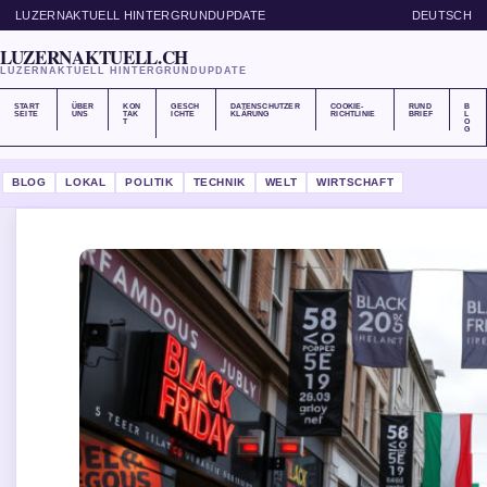
LUZERNAKTUELL HINTERGRUNDUPDATE
DEUTSCH
LUZERNAKTUELL.CH
LUZERNAKTUELL HINTERGRUNDUPDATE
START
ÜBER
KON
GESCH
DATENSCHUTZER
COOKIE-
RUND
B
SEITE
UNS
TAK
ICHTE
KLÄRUNG
RICHTLINIE
BRIEF
L
T
O
G
BLOG
LOKAL
POLITIK
TECHNIK
WELT
WIRTSCHAFT