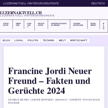
LUZERNAKTUELL HINTERGRUNDUPDATE
DEUTSCH
LUZERNAKTUELL.CH
LUZERNAKTUELL HINTERGRUNDUPDATE
START
ÜBER
KON
GESCH
DATENSCHUTZER
COOKIE-
RUND
B
SEITE
UNS
TAK
ICHTE
KLÄRUNG
RICHTLINIE
BRIEF
L
T
O
G
BLOG
LOKAL
POLITIK
TECHNIK
WELT
WIRTSCHAFT
Francine Jordi Neuer
Freund – Fakten und
Gerüchte 2024
GEORGE HENRY CARTER HOWARD • 2026-04-11 • GEPRUFT VON HANNAH
FISCHER