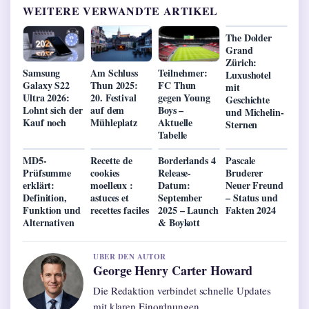
WEITERE VERWANDTE ARTIKEL
The Dolder
Grand
Zürich:
Samsung
Am Schluss
Teilnehmer:
Luxushotel
Galaxy S22
Thun 2025:
FC Thun
mit
Ultra 2026:
20. Festival
gegen Young
Geschichte
Lohnt sich der
auf dem
Boys –
und Michelin-
Kauf noch
Mühleplatz
Aktuelle
Sternen
Tabelle
MD5-
Recette de
Borderlands 4
Pascale
Prüfsumme
cookies
Release-
Bruderer
erklärt:
moelleux :
Datum:
Neuer Freund
Definition,
astuces et
September
– Status und
Funktion und
recettes faciles
2025 – Launch
Fakten 2024
Alternativen
& Boykott
UBER DEN AUTOR
George Henry Carter Howard
Die Redaktion verbindet schnelle Updates
mit klaren Einordnungen.