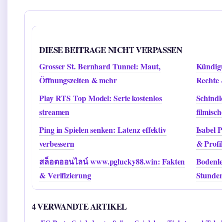
DIESE BEITRAGE NICHT VERPASSEN
Grosser St. Bernhard Tunnel: Maut,
Kündigu
Öffnungszeiten & mehr
Rechte 
Play RTS Top Model: Serie kostenlos
Schindl
streamen
filmisch
Ping in Spielen senken: Latenz effektiv
Isabel 
verbessern
& Profi
สล็อตออนไลน์ www.pglucky88.win: Fakten
Bodenle
& Verifizierung
Stunde
4 VERWANDTE ARTIKEL