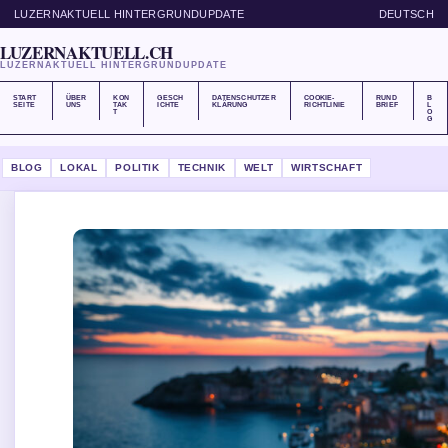
LUZERNAKTUELL HINTERGRUNDUPDATE
DEUTSCH
LUZERNAKTUELL.CH
LUZERNAKTUELL HINTERGRUNDUPDATE
START
ÜBER
KON
GESCH
DATENSCHUTZER
COOKIE-
RUND
B
SEITE
UNS
TAK
ICHTE
KLÄRUNG
RICHTLINIE
BRIEF
L
T
O
G
BLOG
LOKAL
POLITIK
TECHNIK
WELT
WIRTSCHAFT