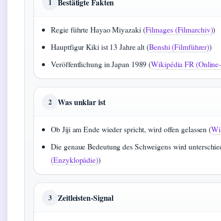
Bestätigte Fakten
1
Regie führte Hayao Miyazaki (
Filmages (Filmarchiv)
)
Hauptfigur Kiki ist 13 Jahre alt (
Benshi (Filmführer)
)
Veröffentlichung in Japan 1989 (
Wikipédia FR (Online
Was unklar ist
2
Ob Jiji am Ende wieder spricht, wird offen gelassen (
Wi
Die genaue Bedeutung des Schweigens wird unterschiedli
(Enzyklopädie)
)
Zeitleisten-Signal
3