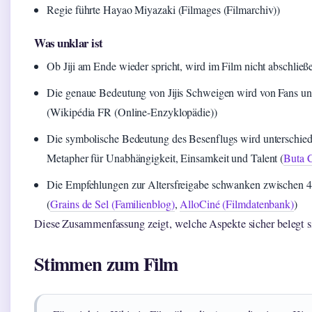
Regie führte Hayao Miyazaki (Filmages (Filmarchiv))
Was unklar ist
Ob Jiji am Ende wieder spricht, wird im Film nicht abschließe
Die genaue Bedeutung von Jijis Schweigen wird von Fans und K
(Wikipédia FR (Online-Enzyklopädie))
Die symbolische Bedeutung des Besenflugs wird unterschiedli
Metapher für Unabhängigkeit, Einsamkeit und Talent (
Buta C
Die Empfehlungen zur Altersfreigabe schwanken zwischen 4 
(
Grains de Sel (Familienblog)
,
AlloCiné (Filmdatenbank)
)
Diese Zusammenfassung zeigt, welche Aspekte sicher belegt s
Stimmen zum Film