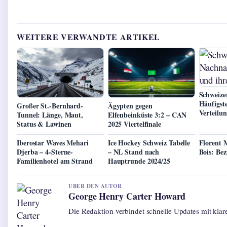
WEITERE VERWANDTE ARTIKEL
Schweiz
Häufigst
Großer St.-Bernhard-
Ägypten gegen
Verteilu
Tunnel: Länge, Maut,
Elfenbeinküste 3:2 – CAN
Status & Lawinen
2025 Viertelfinale
Iberostar Waves Mehari
Ice Hockey Schweiz Tabelle
Florent 
Djerba – 4-Sterne-
– NL Stand nach
Bois: Bez
Familienhotel am Strand
Hauptrunde 2024/25
UBER DEN AUTOR
George Henry Carter Howard
Die Redaktion verbindet schnelle Updates mit kla